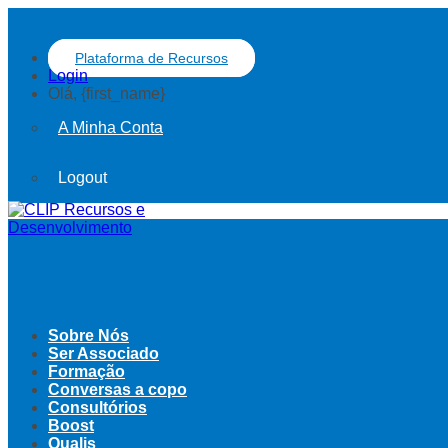
Plataforma de Recursos
Login
Olá, {first_name}
A Minha Conta
Logout
Sobre Nós
Ser Associado
Formação
Conversas a copo
Consultórios
Boost
Qualis