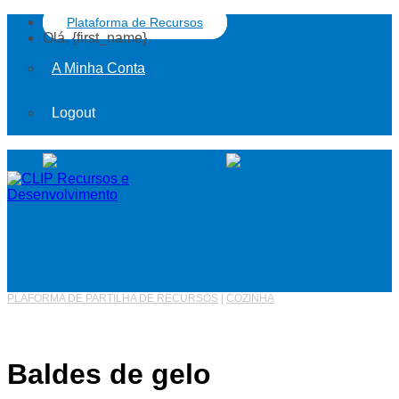
Plataforma de Recursos
Olá, {first_name}
A Minha Conta
Logout
PLAFORMA DE PARTILHA DE RECURSOS
|
COZINHA
Baldes de gelo